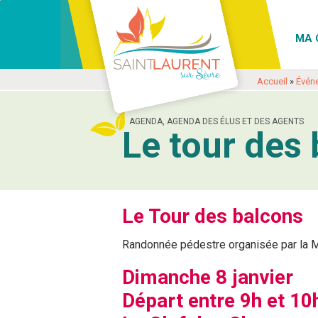
Aller
Aller
Voir
Aller
Aller
Voir
à
au
les
à
au
les
MA 
la
contenu
coordonnées
la
contenu
coordonnées
navigation
et
navigation
et
Accueil
»
Évén
contact
contact
AGENDA, AGENDA DES ÉLUS ET DES AGENTS
Le tour des
Le Tour des balcons
Randonnée pédestre organisée par la M
Dimanche 8 janvier
Départ entre 9h et 10