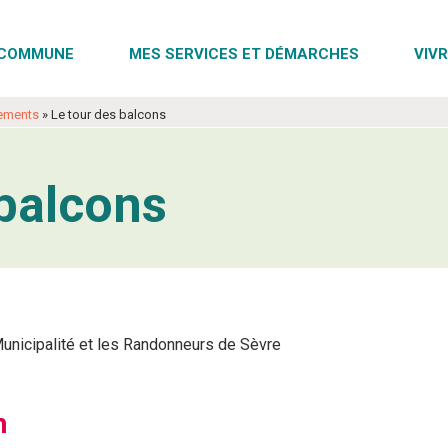
COMMUNE
MES SERVICES ET DÉMARCHES
VIVR
ements
»
Le tour des balcons
 balcons
unicipalité et les Randonneurs de Sèvre
h