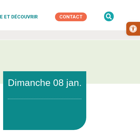

E ET DÉCOUVRIR
CONTACT
Ouv
Dimanche 08 jan.