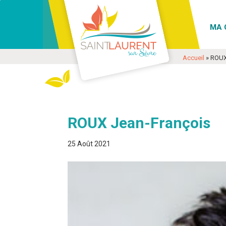
Aller
Aller
Voir
à
au
les
MA 
la
contenu
coordonnées
navigation
et
Accueil
»
ROUX
contact
ROUX Jean-François
25 Août 2021