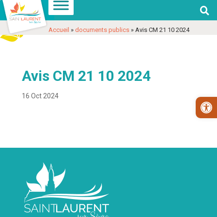

Aller
Aller
Voir
à
au
les
Accueil
»
documents publics
»
Avis CM 21 10 2024
la
contenu
coordonnées
navigation
et
contact
Avis CM 21 10 2024
16 Oct 2024
Ouv