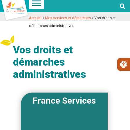

Aller
Aller
Voir
à
au
les
Accueil
»
Mes services et démarches
»
Vos droits et
la
contenu
coordonnées
démarches administratives
navigation
et
contact
Vos droits et
démarches
Ouv
administratives
France Services