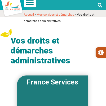

Aller
Aller
Voir
à
au
les
Accueil
»
Mes services et démarches
»
Vos droits et
la
contenu
coordonnées
démarches administratives
navigation
et
contact
Vos droits et
démarches
Ouv
administratives
France Services