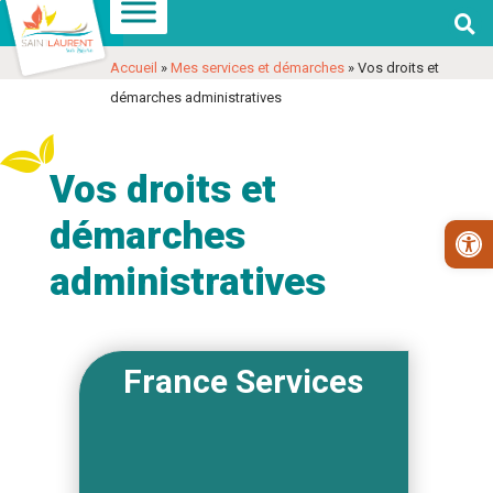

Aller
Aller
Voir
à
au
les
Accueil
»
Mes services et démarches
»
Vos droits et
la
contenu
coordonnées
démarches administratives
navigation
et
contact
Vos droits et
démarches
Ouv
administratives
France Services