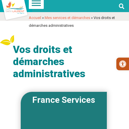

Aller
Aller
Voir
à
au
les
Accueil
»
Mes services et démarches
»
Vos droits et
la
contenu
coordonnées
démarches administratives
navigation
et
contact
Vos droits et
démarches
Ouv
administratives
France Services