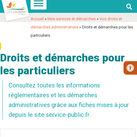

Aller
Aller
Voir
à
au
les
Accueil
»
Mes services et démarches
»
Vos droits et
la
contenu
coordonnées
démarches administratives
»
Droits et démarches pour les
navigation
et
particuliers
contact
Droits et démarches pour
Ouv
les particuliers
Consultez toutes les informations
réglementaires et les démarches
administratives grâce aux fiches mises à jour
depuis le site service-public.fr.