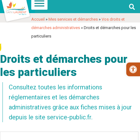

Aller
Aller
Voir
à
au
les
Accueil
»
Mes services et démarches
»
Vos droits et
la
contenu
coordonnées
démarches administratives
»
Droits et démarches pour les
navigation
et
particuliers
contact
Droits et démarches pour
Ouv
les particuliers
Consultez toutes les informations
réglementaires et les démarches
administratives grâce aux fiches mises à jour
depuis le site service-public.fr.