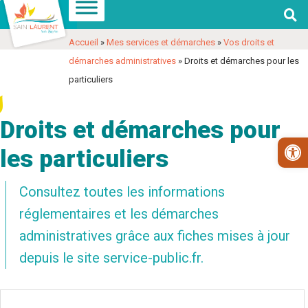

Aller
Aller
Voir
à
au
les
Accueil
»
Mes services et démarches
»
Vos droits et
la
contenu
coordonnées
démarches administratives
»
Droits et démarches pour les
navigation
et
particuliers
contact
Droits et démarches pour
Ouv
les particuliers
Consultez toutes les informations
réglementaires et les démarches
administratives grâce aux fiches mises à jour
depuis le site service-public.fr.