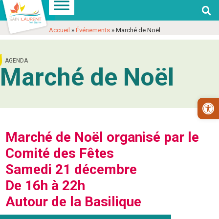

Aller
Aller
Voir
Aller
Aller
Voir
à
au
les
à
au
les
Accueil
»
Événements
»
Marché de Noël
la
contenu
coordonnées
la
contenu
coordonnées
navigation
et
navigation
et
AGENDA
contact
contact
Marché de Noël
Ouv
Marché de Noël organisé par le
Comité des Fêtes
Samedi 21 décembre
De 16h à 22h
Autour de la Basilique